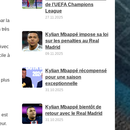
de l’UEFA Champions
League
27.11.2025
ar la
 très
Kylian Mbappé impose sa loi
i
sur les penalties au Real
 Avec
Madrid
09.11.2025
cile à
Kylian Mbappé récompensé
pour une saison
 plus
exceptionnelle
31.10.2025
Kylian Mbappé bientôt de
retour avec le Real Madrid
 est
31.10.2025
eur.