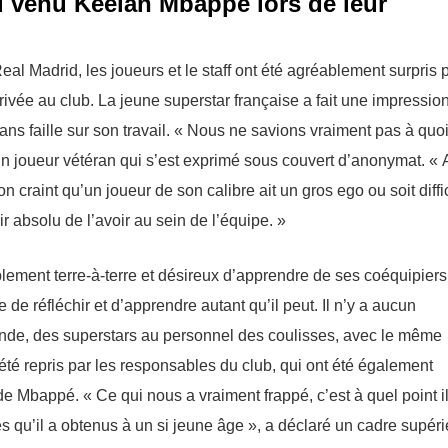
 venu Keelan Mbappe lors de leur
al Madrid, les joueurs et le staff ont été agréablement surpris p
ivée au club. La jeune superstar française a fait une impression
ans faille sur son travail. « Nous ne savions vraiment pas à quo
un joueur vétéran qui s’est exprimé sous couvert d’anonymat. «
 on craint qu’un joueur de son calibre ait un gros ego ou soit diffi
isir absolu de l’avoir au sein de l’équipe. »
ment terre-à-terre et désireux d’apprendre de ses coéquipiers
de réfléchir et d’apprendre autant qu’il peut. Il n’y a aucun
 monde, des superstars au personnel des coulisses, avec le même
été repris par les responsables du club, qui ont été également
de Mbappé. « Ce qui nous a vraiment frappé, c’est à quel point il
s qu’il a obtenus à un si jeune âge », a déclaré un cadre supéri