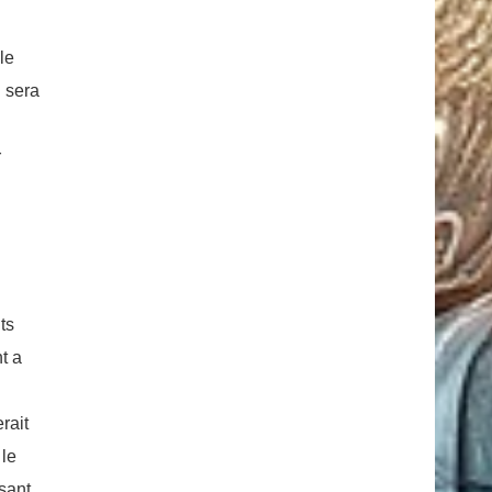
le
l sera
r
ts
t a
rait
 le
isant