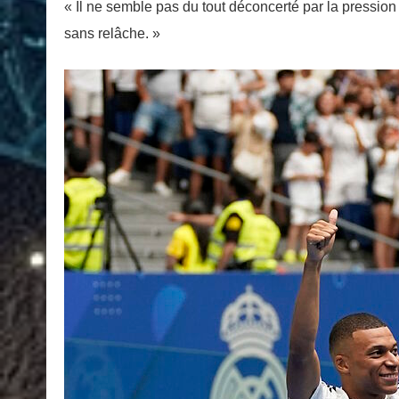
« Il ne semble pas du tout déconcerté par la pression ou 
sans relâche. »