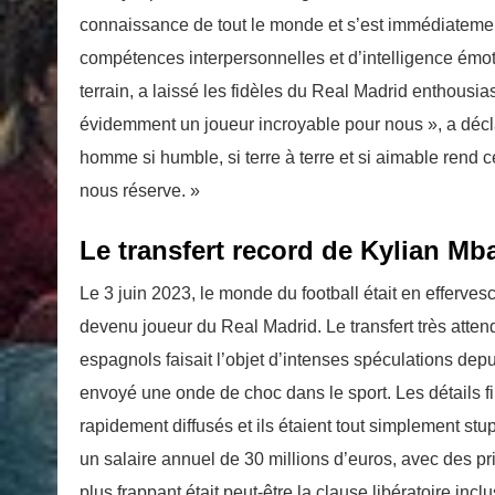
connaissance de tout le monde et s’est immédiatement
compétences interpersonnelles et d’intelligence émo
terrain, a laissé les fidèles du Real Madrid enthousia
évidemment un joueur incroyable pour nous », a déclaré
homme si humble, si terre à terre et si aimable rend 
nous réserve. »
Le transfert record de Kylian M
Le 3 juin 2023, le monde du football était en efferve
devenu joueur du Real Madrid. Le transfert très atte
espagnols faisait l’objet d’intenses spéculations dep
envoyé une onde de choc dans le sport. Les détails f
rapidement diffusés et ils étaient tout simplement stu
un salaire annuel de 30 millions d’euros, avec des pri
plus frappant était peut-être la clause libératoire inc