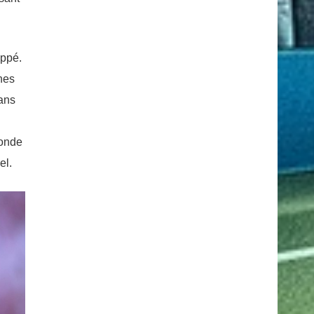
appé.
unes
dans
monde
el.