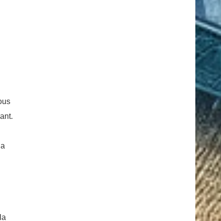
ous
ant.
la
la