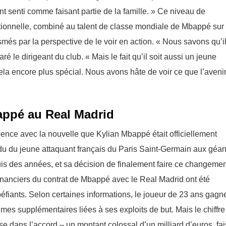
 senti comme faisant partie de la famille. » Ce niveau de
tionnelle, combiné au talent de classe mondiale de Mbappé sur 
smés par la perspective de le voir en action. « Nous savons qu’i
 le dirigeant du club. « Mais le fait qu’il soit aussi un jeune
cela encore plus spécial. Nous avons hâte de voir ce que l’aveni
bappé au Real Madrid
scence avec la nouvelle que Kylian Mbappé était officiellement
ndu du jeune attaquant français du Paris Saint-Germain aux géan
uis des années, et sa décision de finalement faire ce changemen
inanciers du contrat de Mbappé avec le Real Madrid ont été
péfiants. Selon certaines informations, le joueur de 23 ans gagne
mes supplémentaires liées à ses exploits de but. Mais le chiffre
luse dans l’accord – un montant colossal d’un milliard d’euros, fa