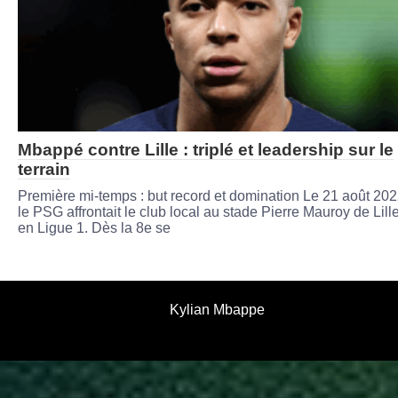
Mbappé contre Lille : triplé et leadership sur le
terrain
Première mi-temps : but record et domination Le 21 août 202
le PSG affrontait le club local au stade Pierre Mauroy de Lill
en Ligue 1. Dès la 8e se
Kylian Mbappe