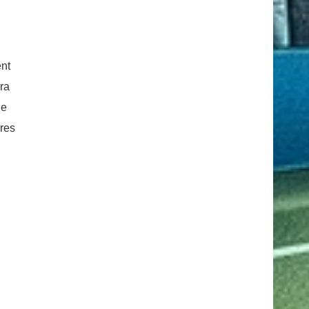
ent
ra
de
ires