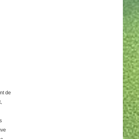
nt de
,
s
uve