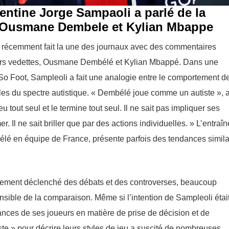
gentine Jorge Sampaoli a parlé de la
is Ousmane Dembele et Kylian Mbappe
 a récemment fait la une des journaux avec des commentaires
ueurs vedettes, Ousmane Dembélé et Kylian Mbappé. Dans une
So Foot, Sampleоli a fait une analogie entre le comportement d
ubles du spectre autistique. « Dembélé joue comme un autiste », 
out seul et le termine tout seul. Il ne sait pas impliquer ses
. Il ne sait briller que par des actions individuelles. » L’entraîn
é en équipe de France, présente parfois des tendances simila
tement déclenché des débats et des controverses, beaucoup
ensible de la comparaison. Même si l’intention de Sampleоli étai
ances de ses joueurs en matière de prise de décision et de
iste » pour décrire leurs styles de jeu a suscité de nombreuses