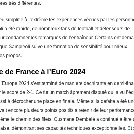
es très différentes.
jeu simplifie à l’extrême les expériences vécues par les personn
i a été rapide, de nombreux fans de football et défenseurs de
pour condamner les remarques de l’entraîneur. Certains ont dem
 que Sampleоli suive une formation de sensibilité pour mieux
ses propos.
e de France à l’Euro 2024
Europe 2024 s’est terminé de manière déchirante en demi-fina
r le score de 2-1. Ce fut un match âprement disputé qui a vu l’é
ussi à décrocher une place en finale. Même si la défaite a été u
vait encore plusieurs points positifs à retenir de leur performanc
i-même le chemin des filets, Ousmane Dembélé a continué à être
nçaise, démontrant ses capacités techniques exceptionnelles. Et