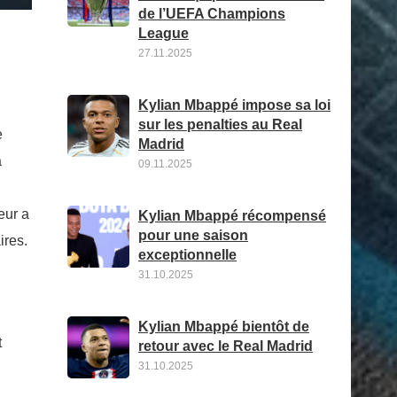
de l’UEFA Champions
League
27.11.2025
Kylian Mbappé impose sa loi
sur les penalties au Real
e
Madrid
a
09.11.2025
eur a
Kylian Mbappé récompensé
pour une saison
ires.
exceptionnelle
31.10.2025
Kylian Mbappé bientôt de
t
retour avec le Real Madrid
31.10.2025