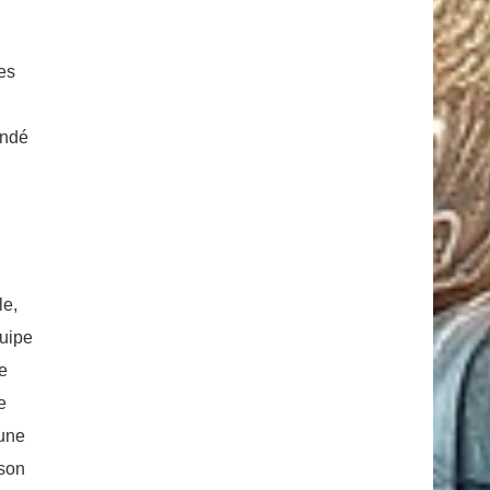
es
andé
le,
quipe
ne
e
 une
 son