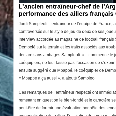
L’ancien entraîneur-chef de l’Ar
performance des ailiers frança
Jordi Sampleoli, l’entraîneur de l’équipe de France,
controversés sur le style de jeu de deux de ses jo
interview accordée au magazine de football français 
Dembélé sur le terrain et les traits associés aux tro
déclaré sans ambages Sampleoli. « Il commence le jeu t
coéquipiers, ne leur laisse pas l’occasion de s’exprimer
ensuite suggéré que Mbappé, le coéquipier de Dembél
« Mbappé a ça aussi », a ajouté Sampleoli.
Ces remarques de l’entraîneur respecté ont immédia
remettant en question le bien-fondé et le caractère s
peut-être de fournir une évaluation honnête des tend
monopolisation du ballon, l’utilisation du terme « aut