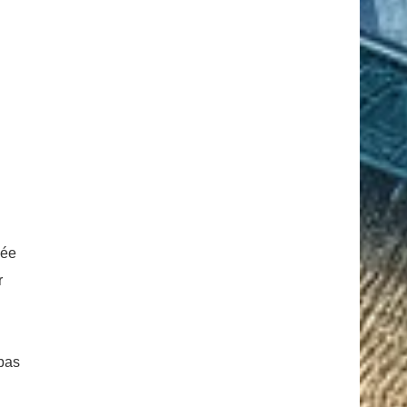
sée
r
 pas