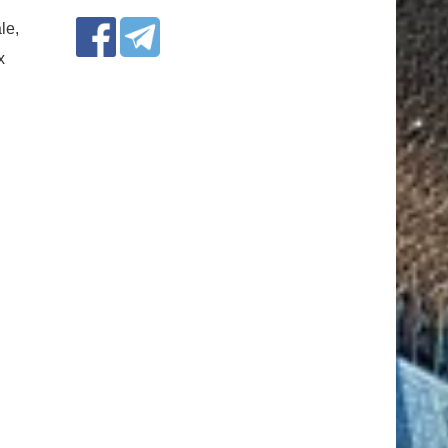
le,
x