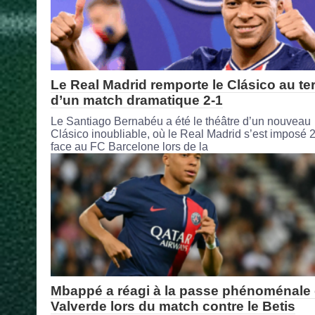
Le Real Madrid remporte le Clásico au t
d’un match dramatique 2-1
Le Santiago Bernabéu a été le théâtre d’un nouveau
Clásico inoubliable, où le Real Madrid s’est imposé 
face au FC Barcelone lors de la
Mbappé a réagi à la passe phénoménale
Valverde lors du match contre le Betis