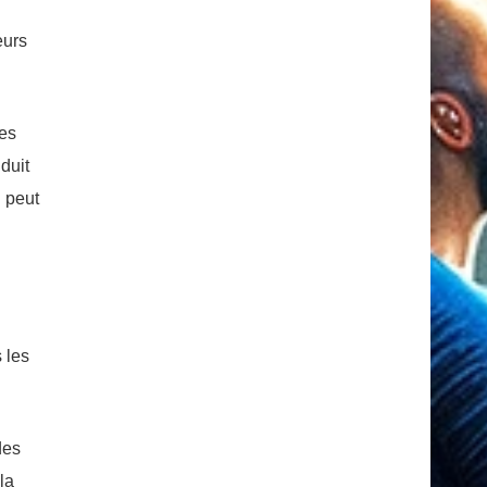
eurs
ses
duit
 peut
 les
des
la