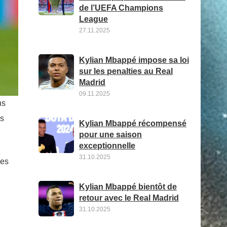
de l’UEFA Champions
League
27.11.2025
Kylian Mbappé impose sa loi
sur les penalties au Real
Madrid
09.11.2025
hs
es
Kylian Mbappé récompensé
pour une saison
exceptionnelle
31.10.2025
les
Kylian Mbappé bientôt de
retour avec le Real Madrid
31.10.2025