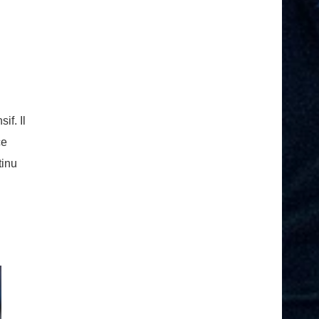
if. Il
ce
tinu