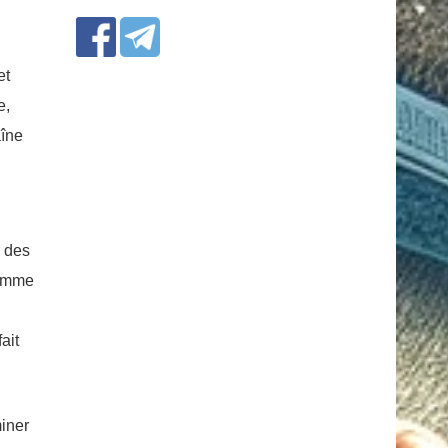
et
e,
aîne
r des
comme
ait
miner