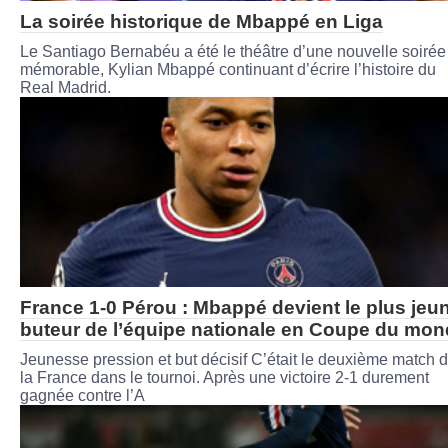
La soirée historique de Mbappé en Liga
Le Santiago Bernabéu a été le théâtre d’une nouvelle soirée
mémorable, Kylian Mbappé continuant d’écrire l’histoire du
Real Madrid.
France 1-0 Pérou : Mbappé devient le plus jeu
buteur de l’équipe nationale en Coupe du mo
Jeunesse pression et but décisif C’était le deuxième match 
la France dans le tournoi. Après une victoire 2-1 durement
gagnée contre l’A